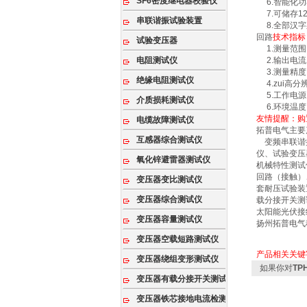
SF6密度继电器校验仪
6.智能化功
7.可储存1
串联谐振试验装置
8.全部汉字
回路
技术指标
试验变压器
1.测量范围：
电阻测试仪
2.输出电流：
3.测量精度：
绝缘电阻测试仪
4.zui高分
5.工作电源：
介质损耗测试仪
6.环境温度：
友情提醒：购
电缆故障测试仪
拓普电气主要
互感器综合测试仪
变频串联谐振
仪、试验变压
氧化锌避雷器测试仪
机械特性测试
回路（接触）
变压器变比测试仪
套耐压试验装
变压器综合测试仪
载分接开关测
太阳能光伏接
变压器容量测试仪
扬州拓普电气
变压器空载短路测试仪
产品相关关键
变压器绕组变形测试仪
如果你对
TP
变压器有载分接开关测试仪
变压器铁芯接地电流检测仪