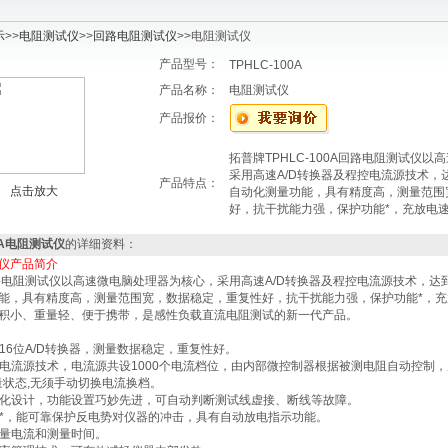
示
>>
电阻测试仪
>>
回路电阻测试仪
>>电阻测试仪
产品型号：
TPHLC-100A
产品名称：
电阻测试仪
产品报价：
拓普牌TPHLC-100A回路电阻测试仪
采用高速A/D转换器及程控电流源技术，
产品特点：
点击放大
自动化测量功能，具有精度高，测量范围
好，抗干扰能力强，保护功能*，充放电
00A电阻测试仪
的详细资料：
仪产品简介
阻测试仪以高速微电脑处理器为核心，采用高速A/D转换器及程控电流源技术，达到
能，具有精度高，测量范围宽，数据稳定，重复性好，抗干扰能力强，保护功能*，充
积小、重量轻、便于携带，是感性负载直流电阻测试的新一代产品。
点
16位A/D转换器，测量数据稳定，重复性好。
电流源技术，电流源共设1000个电流档位，由内部微控制器根据被测电阻自动控制
量状态,无须手动切换电流换档。
化设计，功能设置巧妙先进，可自动判断测试线虚接、断线等故障。
*，能可靠保护反电势对仪器的冲击，具有自动放电指示功能。
量电流和测量时间。