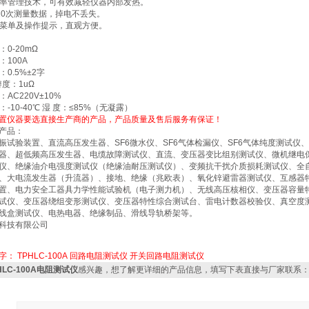
率管理技术，可有效减轻仪器内部发热。
20次测量数据，掉电不丢失。
菜单及操作提示，直观方便。
0-20mΩ
100A
0.5%±2字
辨度：1uΩ
AC220V±10%
-10-40℃ 湿 度：≤85%（无凝露）
置仪器要选直接生产商的产品，产品质量及售后服务有保证！
产品：
试验装置、直流高压发生器、SF6微水仪、SF6气体检漏仪、SF6气体纯度测试仪、
器、超低频高压发生器、电缆故障测试仪、直流、变压器变比组别测试仪、微机继电
仪、绝缘油介电强度测试仪（绝缘油耐压测试仪）、变频抗干扰介质损耗测试仪、全
、大电流发生器（升流器）、接地、绝缘（兆欧表）、氧化锌避雷器测试仪、互感器
置、电力安全工器具力学性能试验机（电子测力机）、无线高压核相仪、变压器容量
试仪、变压器绕组变形测试仪、变压器特性综合测试台、雷电计数器校验仪、真空度
线盒测试仪、电热电器、绝缘制品、滑线导轨桥架等。
科技有限公司
字：
TPHLC-100A
回路电阻测试仪
开关回路电阻测试仪
HLC-100A电阻测试仪
感兴趣，想了解更详细的产品信息，填写下表直接与厂家联系