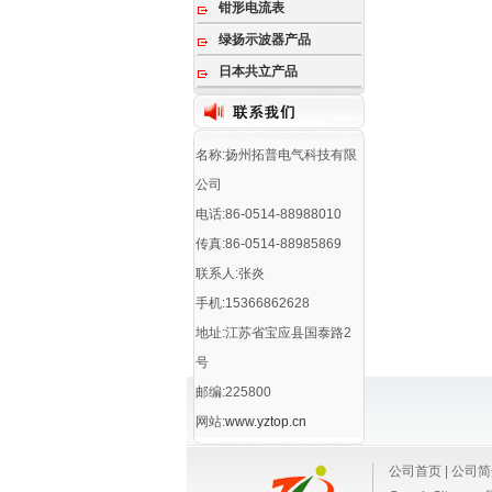
钳形电流表
绿扬示波器产品
日本共立产品
名称:扬州拓普电气科技有限
公司
电话:86-0514-88988010
传真:86-0514-88985869
联系人:张炎
手机:15366862628
地址:江苏省宝应县国泰路2
号
邮编:225800
网站:
www.yztop.cn
公司首页
|
公司简