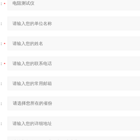
：
：
：
：
：
：
：