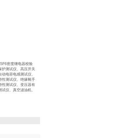
SF6密度继电器校验
保护测试仪、高压开关
自动电容电感测试仪、
特性测试仪、绝缘靴手
特性测试仪、变压器有
测试仪、真空滤油机、
：