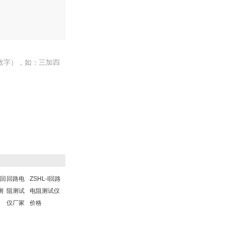
数字），如：三加四
0回
回路电
ZSHL-I回路
测
阻测试
电阻测试仪
仪厂家
价格