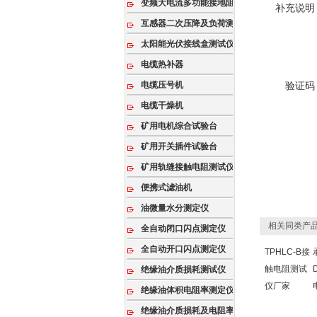
变频大电流多功能接地阻抗测试系统
补充说明
互感器二次压降及负荷测试仪
太阳能光伏接线盒测试仪
电缆热补器
电缆压号机
验证码
电缆干燥机
矿用电机综合试验台
矿用开关插件试验台
矿用轨缝接触电阻测试仪
便携式滤油机
油微量水分测定仪
相关同类产
全自动闭口闪点测定仪
全自动开口闪点测定仪
TPHLC-B接
触电阻测试
绝缘油介质损耗测试仪
仪厂家
绝缘油体积电阻率测定仪
绝缘油介质损耗及电阻率测试仪