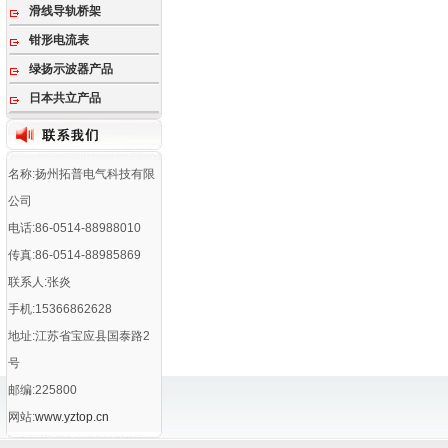
滑线导轨桥架
钳形电流表
绿扬示波器产品
日本共立产品
名称:扬州拓普电气科技有限
公司
电话:86-0514-88988010
传真:86-0514-88985869
联系人:张炎
手机:15366862628
地址:江苏省宝应县国泰路2
号
邮编:225800
网站:
www.yztop.cn