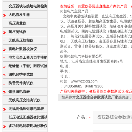
变压器铁芯接地电流检测仪
友情提醒：购置仪器要选直接生产商的产品，
拓普电气主要产品：
大电流发生器
变频串联谐振试验装置、直流高压发生器、SF
仪、试验变压器、超低频高压发生器、电缆故
高压测量仪
仪、高压开关机械特性测试仪、绝缘油介电强
电感测试仪、回路电阻测试仪（接触电阻测试
耐压测试仪
表）、氧化锌避雷器测试仪、互感器特性测试
无线高压核相仪
机）、无线高压核相仪、变压器容量特性测试
测试台、雷电计数器校验仪、真空度测试仪、
雷电计数器校验仪
架等。
扬州拓普电气科技有限公司
电力安全工器具力学性能试验机
地 址：江苏省宝应经济开发区国泰路2号
绝缘靴（手套）耐压试验装置
电 话：
手 机：
漏电保护测试器
传 真：
拓普：www.yztpdq.com
防雷元件测试仪
：843058685 846879366
产品相关关键字：
变压器综合参数测试仪
变
钳形漏电流表
如果你对
变压器综合参数测试仪厂家
感兴趣
无线高压变比测试仪
无线高低压钳形电流表
产品：
低压电流互感器变比测试仪
多功能电能表现场校验仪