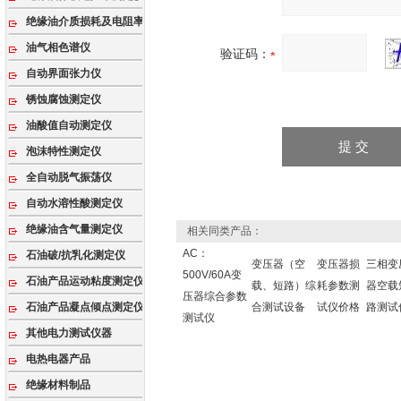
绝缘油介质损耗及电阻率测试仪
油气相色谱仪
验证码：
自动界面张力仪
锈蚀腐蚀测定仪
油酸值自动测定仪
泡沫特性测定仪
全自动脱气振荡仪
自动水溶性酸测定仪
绝缘油含气量测定仪
相关同类产品：
AC：
石油破/抗乳化测定仪
变压器（空
变压器损
三相变
500V/60A变
石油产品运动粘度测定仪
载、短路）综
耗参数测
器空载
压器综合参数
石油产品凝点倾点测定仪
合测试设备
试仪价格
路测试
测试仪
其他电力测试仪器
电热电器产品
绝缘材料制品