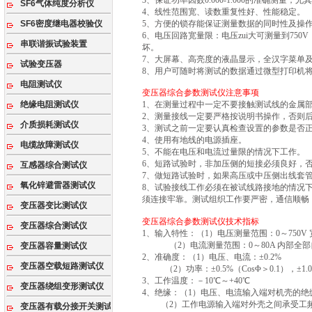
3、保证功率因数0.000-1.000的准确测量
SF6气体纯度分析仪
4、线性范围宽、读数重复性好、性能稳定。
SF6密度继电器校验仪
5、方便的锁存能保证测量数据的同时性及操
6、电压回路宽量限：电压zui大可测量到7
串联谐振试验装置
坏。
7、大屏幕、高亮度的液晶显示，全汉字菜单
试验变压器
8、用户可随时将测试的数据通过微型打印机
电阻测试仪
变压器综合参数测试仪注意事项
绝缘电阻测试仪
1、在测量过程中一定不要接触测试线的金属
2、测量接线一定要严格按说明书操作，否则
介质损耗测试仪
3、测试之前一定要认真检查设置的参数是否
4、使用有地线的电源插座。
电缆故障测试仪
5、不能在电压和电流过量限的情况下工作。
6、短路试验时，非加压侧的短接必须良好，
互感器综合测试仪
7、做短路试验时，如果高压或中压侧出线套
氧化锌避雷器测试仪
8、试验接线工作必须在被试线路接地的情况
须连接牢靠。测试组织工作要严密，通信顺畅
变压器变比测试仪
变压器综合参数测试仪技术指标
变压器综合测试仪
1、输入特性：（1）电压测量范围：0～750V
（2）电流测量范围：0～80A 内部全部
变压器容量测试仪
2、准确度：（1）电压、电流：±0.2%
变压器空载短路测试仪
（2）功率：±0.5%（CosΦ＞0.1），±1.0%（
3、工作温度：－10℃～+40℃
变压器绕组变形测试仪
4、绝缘：（1）电压、电流输入端对机壳的绝缘电
（2）工作电源输入端对外壳之间承受工频2
变压器有载分接开关测试仪