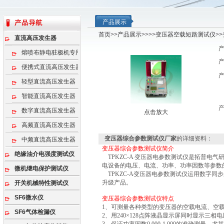
产品展示
首页
>>
产品展示
>>>>
变压器空载短路测试仪
>
直流高压发生器
熔喷布静电驻极机专用高压电源
便携式直流高压发生器
轻型直流高压发生器
智能直流高压发生器
数字直流高压发生器
点击放大
高频直流高压发生器
变压器综合参数测试仪厂家
的详细资料：
中频直流高压发生器
变压器综合参数测试仪简介
绝缘油介电强度测试仪
TPKZC-A 变压器电参数测试仪是拓普电
电设备的电压、电流、功率、功率因数等参数
微机继电保护测试仪
TPKZC-A变压器电参数测试仪运用数字同
升级产品。
开关机械特性测试仪
SF6微水仪
变压器综合参数测试仪特点
1、可测量各种类型的变压器的空载电流、空
SF6气体检漏仪
2、用240×128点阵液晶显示屏同时显示三