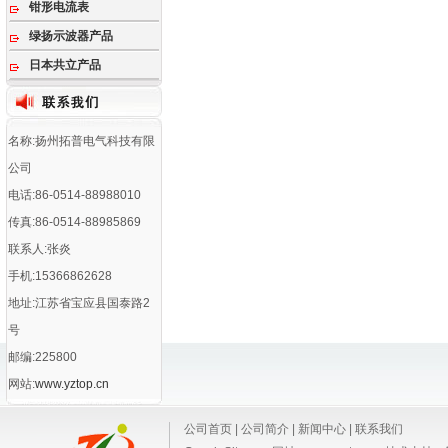
钳形电流表
绿扬示波器产品
日本共立产品
名称:扬州拓普电气科技有限
公司
电话:86-0514-88988010
传真:86-0514-88985869
联系人:张炎
手机:15366862628
地址:江苏省宝应县国泰路2
号
邮编:225800
网站:
www.yztop.cn
公司首页
|
公司简介
|
新闻中心
|
联系我们