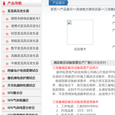
产品展示
首页
>>
产品展示
>>
其他电力测试仪器
>>
三倍频
直流高压发生器
熔喷布静电驻极机专用高压电源
便携式直流高压发生器
轻型直流高压发生器
智能直流高压发生器
数字直流高压发生器
点击放大
高频直流高压发生器
感应耐压试验装置生产厂家
的详细资料：
中频直流高压发生器
三倍频感应耐压试验装置产品简介
绝缘油介电强度测试仪
扬州拓普电气科技有限公司精心打造的TPS
压器的主绝缘进行外施工频高压试验外，而且
微机继电保护测试仪
根据国家试验标准要求，对电力变压器及电压互
率，额定电压下，铁芯接近饱和，若用工频电
开关机械特性测试仪
急剧增加，达到不可允许的程度，从感应电势
SF6微水仪
和，可采用增加电源频率的办法，必须用大于
SF6气体检漏仪
三倍频感应耐压试验装置使用条件
1、工作电源：三相380V/50Hz
SF6气体纯度分析仪
2、环境温度：-25℃ - 55℃