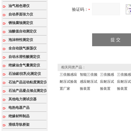
油气相色谱仪
验证码：
自动界面张力仪
锈蚀腐蚀测定仪
油酸值自动测定仪
泡沫特性测定仪
全自动脱气振荡仪
自动水溶性酸测定仪
绝缘油含气量测定仪
相关同类产品：
石油破/抗乳化测定仪
三倍频感应
智能三倍频
三倍频感
三倍频感
耐压试验装
感应耐压试
应耐压试
应耐压试
石油产品运动粘度测定仪
置厂家
验装置
验装置
验装置
石油产品凝点倾点测定仪
其他电力测试仪器
电热电器产品
绝缘材料制品
滑线导轨桥架