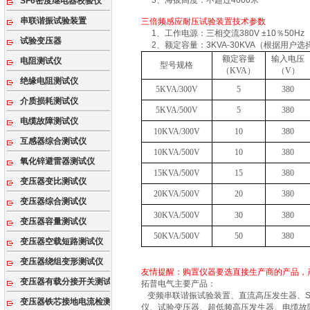
3、海拔高度：不超过4000米
SF6密度继电器校验仪
串联谐振试验装置
三倍频感应耐压试验装置技术参数
1、工作电源：三相交流380V ±10％50Hz
试验变压器
2、额定容量：3KVA-30KVA（根据用户选
额定容量
输入电压
电阻测试仪
型号规格
（
KVA
）
（
V
）
绝缘电阻测试仪
5KVA/300V
5
380
介质损耗测试仪
5KVA/500V
5
380
电缆故障测试仪
10KVA/300V
10
380
互感器综合测试仪
10KVA/500V
10
380
氧化锌避雷器测试仪
15KVA/500V
15
380
变压器变比测试仪
20KVA/500V
20
380
变压器综合测试仪
30KVA/500V
30
380
变压器容量测试仪
50KVA/500V
50
380
变压器空载短路测试仪
变压器绕组变形测试仪
友情提醒：购置仪器要选直接生产商的产品，
变压器有载分接开关测试仪
拓普电气主要产品：
变频串联谐振试验装置、直流高压发生器、SF
变压器铁芯接地电流检测仪
仪、试验变压器、超低频高压发生器、电缆故