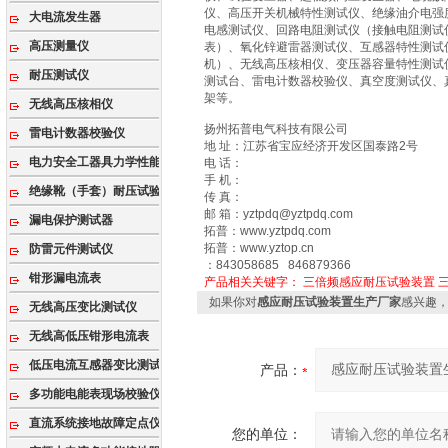
仪、高压开关机械特性测试仪、绝缘油介电强
大电流发生器
电感测试仪、回路电阻测试仪（接触电阻测试
高压测量仪
表）、氧化锌避雷器测试仪、互感器特性测试
机）、无线高压核相仪、变压器容量特性测试
耐压测试仪
测试台、雷电计数器校验仪、真空度测试仪、
架等。
无线高压核相仪
扬州拓普电气科技有限公司
雷电计数器校验仪
地 址：江苏省宝应经济开发区国泰路2号
电力安全工器具力学性能试验机
电 话：
手 机：
绝缘靴（手套）耐压试验装置
传 真：
邮 箱：yztpdq@yztpdq.com
漏电保护测试器
拓普：www.yztpdq.com
拓普：www.yztop.cn
防雷元件测试仪
：843058685 846879366
钳形漏电流表
产品相关关键字：
三倍频感应耐压试验装置
如果你对
感应耐压试验装置生产厂家
感兴趣
无线高压变比测试仪
无线高低压钳形电流表
低压电流互感器变比测试仪
产品：
多功能电能表现场校验仪
直流系统接地故障定点仪
您的单位：