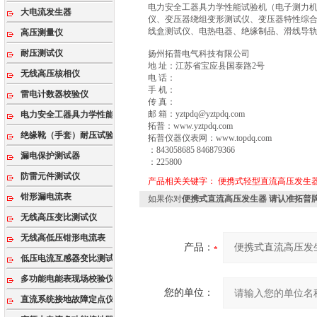
电力安全工器具力学性能试验机（电子测力
大电流发生器
仪、变压器绕组变形测试仪、变压器特性综
线盒测试仪、电热电器、绝缘制品、滑线导
高压测量仪
耐压测试仪
扬州拓普电气科技有限公司
地 址：江苏省宝应县国泰路2号
无线高压核相仪
电 话：
手 机：
雷电计数器校验仪
传 真：
邮 箱：yztpdq@yztpdq.com
电力安全工器具力学性能试验机
拓普：www.yztpdq.com
绝缘靴（手套）耐压试验装置
拓普仪器仪表网：www.topdq.com
：843058685 846879366
漏电保护测试器
：225800
防雷元件测试仪
产品相关关键字：
便携式轻型直流高压发生
钳形漏电流表
如果你对
便携式直流高压发生器 请认准拓普
无线高压变比测试仪
无线高低压钳形电流表
产品：
低压电流互感器变比测试仪
多功能电能表现场校验仪
您的单位：
直流系统接地故障定点仪