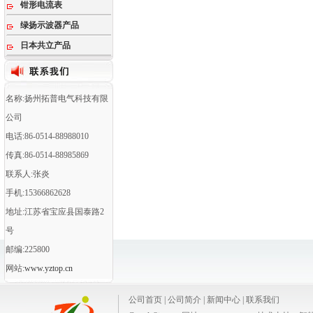
钳形电流表
绿扬示波器产品
日本共立产品
名称:扬州拓普电气科技有限
公司
电话:86-0514-88988010
传真:86-0514-88985869
联系人:张炎
手机:15366862628
地址:江苏省宝应县国泰路2
号
邮编:225800
网站:
www.yztop.cn
公司首页
|
公司简介
|
新闻中心
|
联系我们