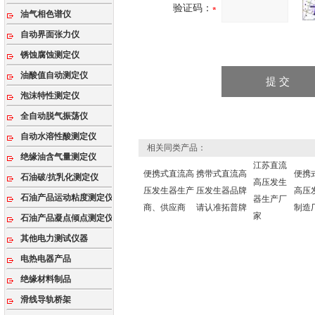
验证码：
油气相色谱仪
自动界面张力仪
锈蚀腐蚀测定仪
油酸值自动测定仪
泡沫特性测定仪
全自动脱气振荡仪
自动水溶性酸测定仪
相关同类产品：
绝缘油含气量测定仪
江苏直流
便携式直流高
携带式直流高
便携
石油破/抗乳化测定仪
高压发生
压发生器生产
压发生器品牌
高压
石油产品运动粘度测定仪
器生产厂
商、供应商
请认准拓普牌
制造
家
石油产品凝点倾点测定仪
其他电力测试仪器
电热电器产品
绝缘材料制品
滑线导轨桥架