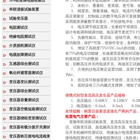
SF6密度继电器校验仪
件，利用高频技术提高频率，频率高达100k
2、 体积小、重量轻、更美观、更可靠、操
串联谐振试验装置
3、 精度高、测量准确。电压、电流均为数字
高压测量仪，控制箱上的数字电压表可直接
试验变压器
采用圆形屏蔽数字表显示，不怕放电冲击，
4、 电压调节稳定度高，全量程平滑调压
电阻测试仪
设计有粗调和细调功能。电压调节度优于0.1%
绝缘电阻测试仪
5、 负极性输出、零启动、连续可调、有过
路功能强，保护*可靠，使操作安全，各种技
介质损耗测试仪
6、 增设了高精度75%VDC-1mA的功
有75%的电压功能键，在做避雷器氧化锌试验时
电缆故障测试仪
的值就是75%的数据，做完后应立即将升压
互感器综合测试仪
钮，切断高压并关闭电源开关。再做其它试
7、 方便的过电压整定设置功能，采用了
氧化锌避雷器测试仪
为kv。
8、 倍压筒可根据需要分节使用，灵活方
变压器变比测试仪
9、 底部设有三只内藏式支撑脚，增加了
变压器综合测试仪
便携式轻型直流高压发生器产品规格
变压器容量测试仪
1、高压输出：0-60KV 0-120KV 0-200
2、电流输出：0-2mA 0-5mA 0-10m
变压器空载短路测试仪
友情提醒：购置仪器要选直接生产商的产品
拓普电气主要产品：
变压器绕组变形测试仪
变频串联谐振试验装置、直流高压发生器、SF
变压器有载分接开关测试仪
仪、试验变压器、超低频高压发生器、电缆
压开关机械特性测试仪、绝缘油介电强度测
变压器铁芯接地电流检测仪
接地电阻测试仪、绝缘电阻测试仪（兆欧表