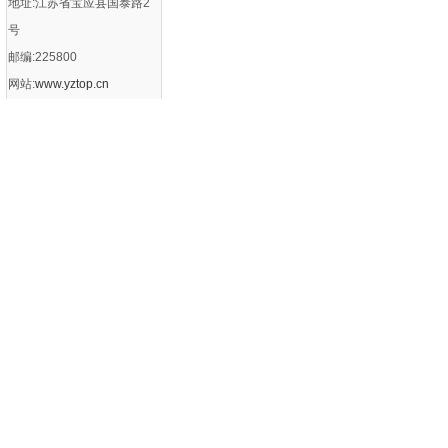
地址:江苏省宝应县国泰路2
号
邮编:225800
网站:
www.yztop.cn