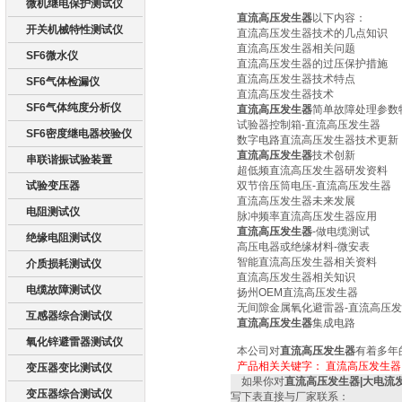
微机继电保护测试仪
直流高压发生器
以下内容：
开关机械特性测试仪
直流高压发生器技术的几点知识
直流高压发生器相关问题
SF6微水仪
直流高压发生器的过压保护措施
直流高压发生器技术特点
SF6气体检漏仪
直流高压发生器技术
SF6气体纯度分析仪
直流高压发生器
简单故障处理参数
试验器控制箱-直流高压发生器
SF6密度继电器校验仪
数字电路直流高压发生器技术更新
直流高压发生器
技术创新
串联谐振试验装置
超低频直流高压发生器研发资料
试验变压器
双节倍压筒电压-直流高压发生器
直流高压发生器未来发展
电阻测试仪
脉冲频率直流高压发生器应用
直流高压发生器
-做电缆测试
绝缘电阻测试仪
高压电器或绝缘材料-微安表
智能直流高压发生器相关资料
介质损耗测试仪
直流高压发生器相关知识
电缆故障测试仪
扬州OEM直流高压发生器
无间隙金属氧化避雷器-直流高压
互感器综合测试仪
直流高压发生器
集成电路
氧化锌避雷器测试仪
本公司对
直流高压发生器
有着多年
产品相关关键字：
直流高压发生器
变压器变比测试仪
如果你对
直流高压发生器|大电流
变压器综合测试仪
写下表直接与厂家联系：