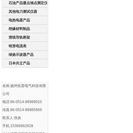
石油产品凝点倾点测定仪
其他电力测试仪器
电热电器产品
绝缘材料制品
滑线导轨桥架
钳形电流表
绿扬示波器产品
日本共立产品
名称:扬州拓普电气科技有限
公司
电话:86-0514-88988010
传真:86-0514-88985869
联系人:张炎
手机:15366862628